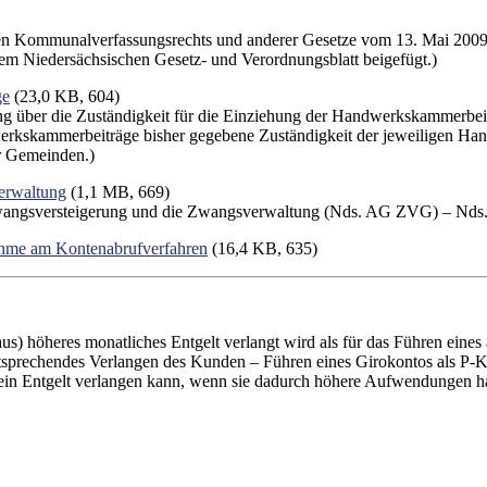
hen Kommunalverfassungs­rechts und anderer Gesetze vom 13. Mai 200
dem Niedersächsischen Gesetz- und Verordnungsblatt beigefügt.)
ge
(23,0 KB, 604)
ung über die Zuständigkeit für die Einziehung der Handwerkskammer
dwerkskammerbeiträge bisher gegebene Zuständigkeit der jeweiligen Ha
r Gemeinden.)
erwaltung
(1,1 MB, 669)
Zwangsversteigerung und die Zwangsverwaltung (Nds. AG ZVG) – Nds
nahme am Kontenabrufverfahren
(16,4 KB, 635)
us) höheres monatliches Entgelt verlangt wird als für das Führen eine
sprechendes Verlangen des Kunden – Führen eines Girokontos als P-Ko
uch kein Entgelt verlangen kann, wenn sie dadurch höhere Aufwendungen