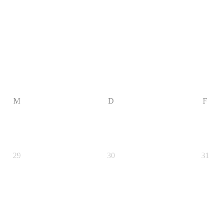
M
D
F
29
30
31