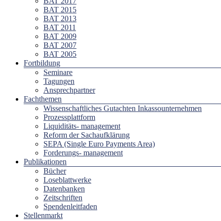
BAT 2017
BAT 2015
BAT 2013
BAT 2011
BAT 2009
BAT 2007
BAT 2005
Fortbildung
Seminare
Tagungen
Ansprechpartner
Fachthemen
Wissenschaftliches Gutachten Inkassounternehmen
Prozessplattform
Liquiditäts- management
Reform der Sachaufklärung
SEPA (Single Euro Payments Area)
Forderungs- management
Publikationen
Bücher
Loseblattwerke
Datenbanken
Zeitschriften
Spendenleitfaden
Stellenmarkt