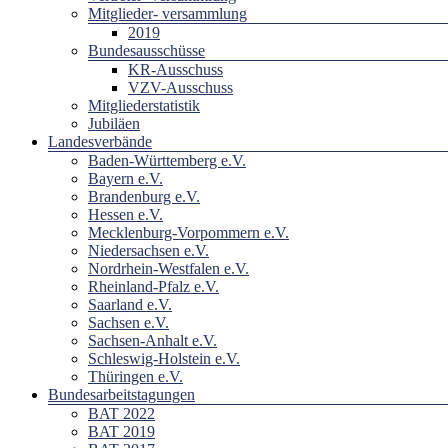
Mitglieder- versammlung
2019
Bundesausschüsse
KR-Ausschuss
VZV-Ausschuss
Mitgliederstatistik
Jubiläen
Landesverbände
Baden-Württemberg e.V.
Bayern e.V.
Brandenburg e.V.
Hessen e.V.
Mecklenburg-Vorpommern e.V.
Niedersachsen e.V.
Nordrhein-Westfalen e.V.
Rheinland-Pfalz e.V.
Saarland e.V.
Sachsen e.V.
Sachsen-Anhalt e.V.
Schleswig-Holstein e.V.
Thüringen e.V.
Bundesarbeitstagungen
BAT 2022
BAT 2019