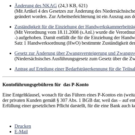
Änderung des NKAG
(24,3 KB, 621)
(Mit Artikel 4 des Gesetzes zur Änderung des Niedersächsisc
geändert worden. Zur Arbeitserleichterung ist ein Auszug aus 
Zuständigkeit für die Einziehung der Handwerkskammerbeiträ
(Mit Verordnung vom 18.11.2008 (s.Anl.) wurde die Verordn
-) aufgehoben. Damit entfällt die für die Einziehung der Han
Satz 1 Handwerksordnung (HwO) bestimmte Zuständigkeit de
Gesetz zur Änderung über Zwangsversteigerung und Zwangsv
(Niedersächsisches Ausführungsgesetz zum Gesetz über die 
Antrag auf Erteilung einer Bedarfsträgerkennung für die Teil
Kontoführungsgebühren für das P-Konto
Eine Entgeltklausel, wonach für das Führen eines P-Kontos ein (weita
der privaten Kunden gemäß § 307 Abs. 1 BGB dar, weil das – auf ent
Erfüllung einer gesetzlichen Pflicht darstellt, für die eine Bank a
Drucken
E-Mail