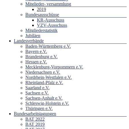
Mitglieder- versammlung
2019
Bundesausschüsse
KR-Ausschuss
VZV-Ausschuss
Mitgliederstatistik
Jubiläen
Landesverbände
Baden-Württemberg e.V.
Bayern e.V.
Brandenburg e.V.
Hessen e.V.
Mecklenburg-Vorpommern e.V.
Niedersachsen e.V.
Nordrhein-Westfalen e.V.
Rheinland-Pfalz e.V.
Saarland e.V.
Sachsen e.V.
Sachsen-Anhalt e.V.
Schleswig-Holstein e.V.
Thüringen e.V.
Bundesarbeitstagungen
BAT 2022
BAT 2019