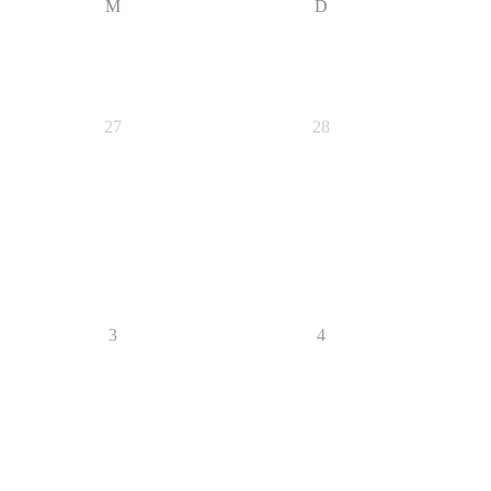
M
D
27
28
3
4