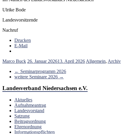
Ulrike Bode
Landesvorsitzende
Nachruf
Drucken
E-Mail
Marco Buck
26. Januar 2026
13. April 2026
Allgemein
,
Archiv
←
Seminarprogramm 2026
weitere Seminare 2026
→
Landesverband Niedersachsen e.V.
Aktuelles
Aufnahmeantrag
Landesvorstand
Satzung
Beitragsordnung
Ehrenordnung
Informationspflichten