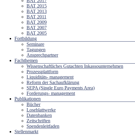
BAT 2017
BAT 2015
BAT 2013
BAT 2011
BAT 2009
BAT 2007
BAT 2005
Fortbildung
Seminare
Tagungen
Ansprechpartner
Fachthemen
Wissenschaftliches Gutachten Inkassounternehmen
Prozessplattform
Liquiditäts- management
Reform der Sachaufklärung
SEPA (Single Euro Payments Area)
Forderungs- management
Publikationen
Bücher
Loseblattwerke
Datenbanken
Zeitschriften
Spendenleitfaden
Stellenmarkt