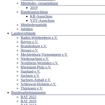
Mitglieder- versammlung
2019
Bundesausschüsse
KR-Ausschuss
VZV-Ausschuss
Mitgliederstatistik
Jubiläen
Landesverbände
Baden-Württemberg e.V.
Bayern e.V.
Brandenburg e.V.
Hessen e.V.
Mecklenburg-Vorpommern e.V.
Niedersachsen e.V.
Nordrhein-Westfalen e.V.
Rheinland-Pfalz e.V.
Saarland e.V.
Sachsen e.V.
Sachsen-Anhalt e.V.
Schleswig-Holstein e.V.
Thüringen e.V.
Bundesarbeitstagungen
BAT 2022
BAT 2019