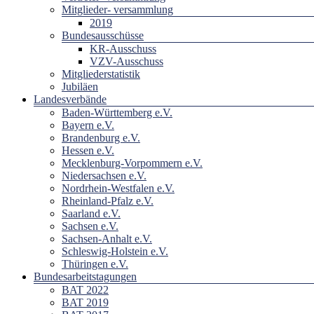
Mitglieder- versammlung
2019
Bundesausschüsse
KR-Ausschuss
VZV-Ausschuss
Mitgliederstatistik
Jubiläen
Landesverbände
Baden-Württemberg e.V.
Bayern e.V.
Brandenburg e.V.
Hessen e.V.
Mecklenburg-Vorpommern e.V.
Niedersachsen e.V.
Nordrhein-Westfalen e.V.
Rheinland-Pfalz e.V.
Saarland e.V.
Sachsen e.V.
Sachsen-Anhalt e.V.
Schleswig-Holstein e.V.
Thüringen e.V.
Bundesarbeitstagungen
BAT 2022
BAT 2019