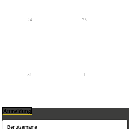
24
25
31
1
Anmeldung
Benutzername