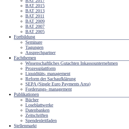
BAT 2017
BAT 2015
BAT 2013
BAT 2011
BAT 2009
BAT 2007
BAT 2005
Fortbildung
Seminare
Tagungen
Ansprechpartner
Fachthemen
Wissenschaftliches Gutachten Inkassounternehmen
Prozessplattform
Liquiditäts- management
Reform der Sachaufklärung
SEPA (Single Euro Payments Area)
Forderungs- management
Publikationen
Bücher
Loseblattwerke
Datenbanken
Zeitschriften
Spendenleitfaden
Stellenmarkt