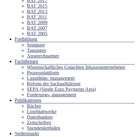
BAT 2017
BAT 2015
BAT 2013
BAT 2011
BAT 2009
BAT 2007
BAT 2005
Fortbildung
Seminare
Tagungen
Ansprechpartner
Fachthemen
Wissenschaftliches Gutachten Inkassounternehmen
Prozessplattform
Liquiditäts- management
Reform der Sachaufklärung
SEPA (Single Euro Payments Area)
Forderungs- management
Publikationen
Bücher
Loseblattwerke
Datenbanken
Zeitschriften
Spendenleitfaden
Stellenmarkt