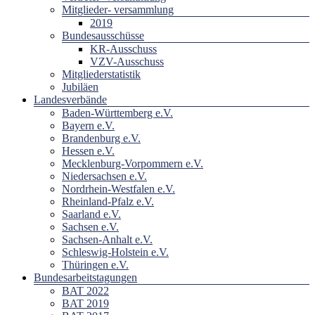
Mitglieder- versammlung
2019
Bundesausschüsse
KR-Ausschuss
VZV-Ausschuss
Mitgliederstatistik
Jubiläen
Landesverbände
Baden-Württemberg e.V.
Bayern e.V.
Brandenburg e.V.
Hessen e.V.
Mecklenburg-Vorpommern e.V.
Niedersachsen e.V.
Nordrhein-Westfalen e.V.
Rheinland-Pfalz e.V.
Saarland e.V.
Sachsen e.V.
Sachsen-Anhalt e.V.
Schleswig-Holstein e.V.
Thüringen e.V.
Bundesarbeitstagungen
BAT 2022
BAT 2019