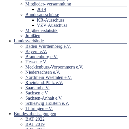
Mitglieder- versammlung
2019
Bundesausschüsse
KR-Ausschuss
VZV-Ausschuss
Mitgliederstatistik
Jubiläen
Landesverbände
Baden-Württemberg e.V.
Bayern e.V.
Brandenburg e.V.
Hessen e.V.
Mecklenburg-Vorpommern e.V.
Niedersachsen e.V.
Nordrhein-Westfalen e.V.
Rheinland-Pfalz e.V.
Saarland e.V.
Sachsen e.V.
Sachsen-Anhalt e.V.
Schleswig-Holstein e.V.
Thüringen e.V.
Bundesarbeitstagungen
BAT 2022
BAT 2019