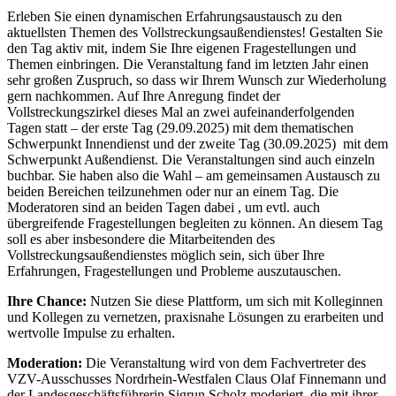
Erleben Sie einen dynamischen Erfahrungsaustausch zu den
aktuellsten Themen des Vollstreckungsaußendienstes! Gestalten Sie
den Tag aktiv mit, indem Sie Ihre eigenen Fragestellungen und
Themen einbringen. Die Veranstaltung fand im letzten Jahr einen
sehr großen Zuspruch, so dass wir Ihrem Wunsch zur Wiederholung
gern nachkommen. Auf Ihre Anregung findet der
Vollstreckungszirkel dieses Mal an zwei aufeinanderfolgenden
Tagen statt – der erste Tag (29.09.2025) mit dem thematischen
Schwerpunkt Innendienst und der zweite Tag (30.09.2025) mit dem
Schwerpunkt Außendienst. Die Veranstaltungen sind auch einzeln
buchbar. Sie haben also die Wahl – am gemeinsamen Austausch zu
beiden Bereichen teilzunehmen oder nur an einem Tag. Die
Moderatoren sind an beiden Tagen dabei , um evtl. auch
übergreifende Fragestellungen begleiten zu können. An diesem Tag
soll es aber insbesondere die Mitarbeitenden des
Vollstreckungsaußendienstes möglich sein, sich über Ihre
Erfahrungen, Fragestellungen und Probleme auszutauschen.
Ihre Chance:
Nutzen Sie diese Plattform, um sich mit Kolleginnen
und Kollegen zu vernetzen, praxisnahe Lösungen zu erarbeiten und
wertvolle Impulse zu erhalten.
Moderation:
Die Veranstaltung wird von dem Fachvertreter des
VZV-Ausschusses Nordrhein-Westfalen Claus Olaf Finnemann und
der Landesgeschäftsführerin Sigrun Scholz moderiert, die mit ihrer