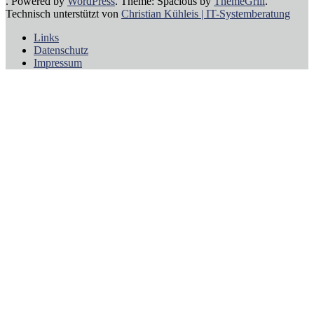
. Powered by
WordPress
. Theme: Spacious by
ThemeGrill
.
Technisch unterstützt von
Christian Kühleis | IT-Systemberatung
Links
Datenschutz
Impressum