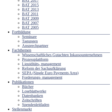
BAT 2017
BAT 2015
BAT 2013
BAT 2011
BAT 2009
BAT 2007
BAT 2005
Fortbildung
Seminare
Tagungen
Ansprechpartner
Fachthemen
Wissenschaftliches Gutachten Inkassounternehmen
Prozessplattform
Liquiditäts- management
Reform der Sachaufklärung
SEPA (Single Euro Payments Area)
Forderungs- management
Publikationen
Bücher
Loseblattwerke
Datenbanken
Zeitschriften
Spendenleitfaden
Stellenmarkt