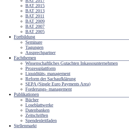
BAT 2017
BAT 2015
BAT 2013
BAT 2011
BAT 2009
BAT 2007
BAT 2005
Fortbildung
Seminare
Tagungen
Ansprechpartner
Fachthemen
Wissenschaftliches Gutachten Inkassounternehmen
Prozessplattform
Liquiditäts- management
Reform der Sachaufklärung
SEPA (Single Euro Payments Area)
Forderungs- management
Publikationen
Bücher
Loseblattwerke
Datenbanken
Zeitschriften
Spendenleitfaden
Stellenmarkt