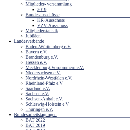
Mitglieder- versammlung
2019
Bundesausschüsse
KR-Ausschuss
VZV-Ausschuss
Mitgliederstatistik
Jubiläen
Landesverbände
Baden-Württemberg e.V.
Bayern e.V.
Brandenburg e.V.
Hessen e.V.
Mecklenburg-Vorpommern e.V.
Niedersachsen e.V.
Nordrhein-Westfalen e.V.
Rheinland-Pfalz e.V.
Saarland e.V.
Sachsen e.V.
Sachsen-Anhalt e.V.
Schleswig-Holstein e.V.
Thüringen e.V.
Bundesarbeitstagungen
BAT 2022
BAT 2019