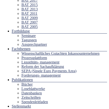
BAT 2017
BAT 2015
BAT 2013
BAT 2011
BAT 2009
BAT 2007
BAT 2005
Fortbildung
Seminare
Tagungen
Ansprechpartner
Fachthemen
Wissenschaftliches Gutachten Inkassounternehmen
Prozessplattform
Liquiditäts- management
Reform der Sachaufklärung
SEPA (Single Euro Payments Area)
Forderungs- management
Publikationen
Bücher
Loseblattwerke
Datenbanken
Zeitschriften
Spendenleitfaden
Stellenmarkt