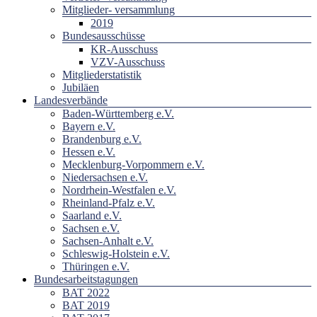
Mitglieder- versammlung
2019
Bundesausschüsse
KR-Ausschuss
VZV-Ausschuss
Mitgliederstatistik
Jubiläen
Landesverbände
Baden-Württemberg e.V.
Bayern e.V.
Brandenburg e.V.
Hessen e.V.
Mecklenburg-Vorpommern e.V.
Niedersachsen e.V.
Nordrhein-Westfalen e.V.
Rheinland-Pfalz e.V.
Saarland e.V.
Sachsen e.V.
Sachsen-Anhalt e.V.
Schleswig-Holstein e.V.
Thüringen e.V.
Bundesarbeitstagungen
BAT 2022
BAT 2019