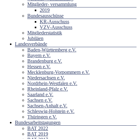
Mitglieder- versammlung
2019
Bundesausschüsse
KR-Ausschuss
VZV-Ausschuss
Mitgliederstatistik
Jubiläen
Landesverbände
Baden-Württemberg e.V.
Bayern e.V.
Brandenburg e.V.
Hessen e.V.
Mecklenburg-Vorpommern e.V.
Niedersachsen e.V.
Nordrhein-Westfalen e.V.
Rheinland-Pfalz e.V.
Saarland e.V.
Sachsen e.V.
Sachsen-Anhalt e.V.
Schleswig-Holstein e.V.
Thüringen e.V.
Bundesarbeitstagungen
BAT 2022
BAT 2019