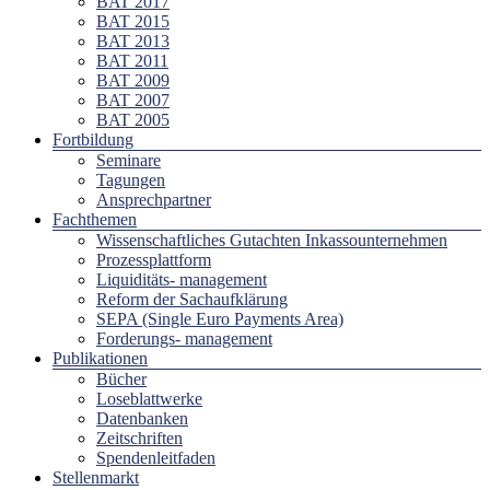
BAT 2017
BAT 2015
BAT 2013
BAT 2011
BAT 2009
BAT 2007
BAT 2005
Fortbildung
Seminare
Tagungen
Ansprechpartner
Fachthemen
Wissenschaftliches Gutachten Inkassounternehmen
Prozessplattform
Liquiditäts- management
Reform der Sachaufklärung
SEPA (Single Euro Payments Area)
Forderungs- management
Publikationen
Bücher
Loseblattwerke
Datenbanken
Zeitschriften
Spendenleitfaden
Stellenmarkt