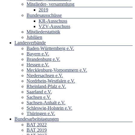
Mitglieder- versammlung
2019
Bundesausschüsse
KR-Ausschuss
VZV-Ausschuss
Mitgliederstatistik
Jubiläen
Landesverbände
Baden-Württemberg e.V.
Bayern e.V.
Brandenburg e.V.
Hessen e.V.
Mecklenburg-Vorpommern e.V.
Niedersachsen e.V.
Nordrhein-Westfalen e.V.
Rheinland-Pfalz e.V.
Saarland e.V.
Sachsen e.V.
Sachsen-Anhalt e.V.
Schleswig-Holstein e.V.
Thüringen e.V.
Bundesarbeitstagungen
BAT 2022
BAT 2019