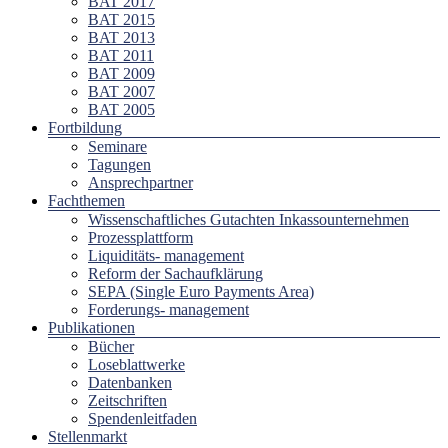
BAT 2017
BAT 2015
BAT 2013
BAT 2011
BAT 2009
BAT 2007
BAT 2005
Fortbildung
Seminare
Tagungen
Ansprechpartner
Fachthemen
Wissenschaftliches Gutachten Inkassounternehmen
Prozessplattform
Liquiditäts- management
Reform der Sachaufklärung
SEPA (Single Euro Payments Area)
Forderungs- management
Publikationen
Bücher
Loseblattwerke
Datenbanken
Zeitschriften
Spendenleitfaden
Stellenmarkt