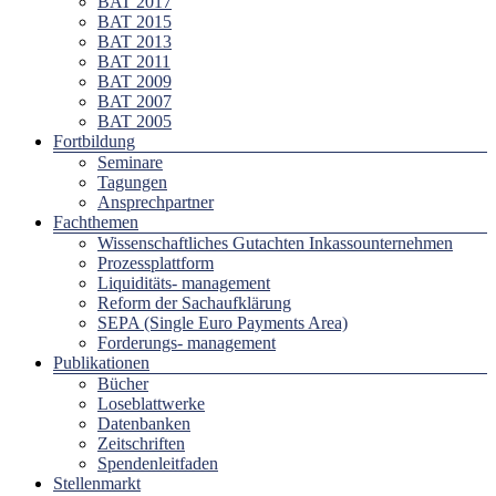
BAT 2017
BAT 2015
BAT 2013
BAT 2011
BAT 2009
BAT 2007
BAT 2005
Fortbildung
Seminare
Tagungen
Ansprechpartner
Fachthemen
Wissenschaftliches Gutachten Inkassounternehmen
Prozessplattform
Liquiditäts- management
Reform der Sachaufklärung
SEPA (Single Euro Payments Area)
Forderungs- management
Publikationen
Bücher
Loseblattwerke
Datenbanken
Zeitschriften
Spendenleitfaden
Stellenmarkt