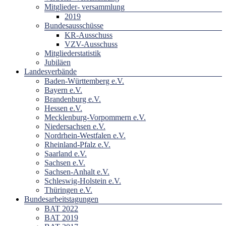
Mitglieder- versammlung
2019
Bundesausschüsse
KR-Ausschuss
VZV-Ausschuss
Mitgliederstatistik
Jubiläen
Landesverbände
Baden-Württemberg e.V.
Bayern e.V.
Brandenburg e.V.
Hessen e.V.
Mecklenburg-Vorpommern e.V.
Niedersachsen e.V.
Nordrhein-Westfalen e.V.
Rheinland-Pfalz e.V.
Saarland e.V.
Sachsen e.V.
Sachsen-Anhalt e.V.
Schleswig-Holstein e.V.
Thüringen e.V.
Bundesarbeitstagungen
BAT 2022
BAT 2019