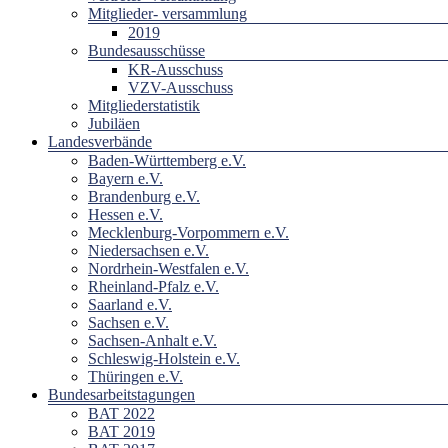
Mitglieder- versammlung
2019
Bundesausschüsse
KR-Ausschuss
VZV-Ausschuss
Mitgliederstatistik
Jubiläen
Landesverbände
Baden-Württemberg e.V.
Bayern e.V.
Brandenburg e.V.
Hessen e.V.
Mecklenburg-Vorpommern e.V.
Niedersachsen e.V.
Nordrhein-Westfalen e.V.
Rheinland-Pfalz e.V.
Saarland e.V.
Sachsen e.V.
Sachsen-Anhalt e.V.
Schleswig-Holstein e.V.
Thüringen e.V.
Bundesarbeitstagungen
BAT 2022
BAT 2019