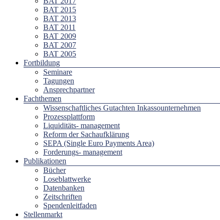
BAT 2017
BAT 2015
BAT 2013
BAT 2011
BAT 2009
BAT 2007
BAT 2005
Fortbildung
Seminare
Tagungen
Ansprechpartner
Fachthemen
Wissenschaftliches Gutachten Inkassounternehmen
Prozessplattform
Liquiditäts- management
Reform der Sachaufklärung
SEPA (Single Euro Payments Area)
Forderungs- management
Publikationen
Bücher
Loseblattwerke
Datenbanken
Zeitschriften
Spendenleitfaden
Stellenmarkt