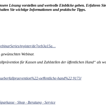
nsere Lösung vorstellen und wertvolle Einblicke geben. Erfahren Sie
halten Sie wichtige Informationen und praktische Tipps.
webinarSeries/register/de7eeb3a15a…
em gewünschten Webinar.
ävention für Kassen und Zahlstellen der öffentlichen Hand“ als wert
-ueberfallpraevention%22-oeffentliche-hand%22,9173/
arkasse · Shop · Beratung · Service