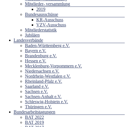
Mitglieder- versammlung
2019
Bundesausschüsse
KR-Ausschuss
VZV-Ausschuss
Mitgliederstatistik
Jubiläen
Landesverbände
Baden-Württemberg e.V.
Bayern e.V.
Brandenburg e.V.
Hessen e.V.
Mecklenburg-Vorpommern e.V.
Niedersachsen e.V.
Nordrhein-Westfalen e.V.
Rheinland-Pfalz e.V.
Saarland e.V.
Sachsen e.V.
Sachsen-Anhalt e.V.
Schleswig-Holstein e.V.
Thüringen e.V.
Bundesarbeitstagungen
BAT 2022
BAT 2019