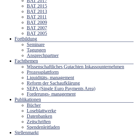
BAT 2017
BAT 2015
BAT 2013
BAT 2011
BAT 2009
BAT 2007
BAT 2005
Fortbildung
Seminare
Tagungen
Ansprechpartner
Fachthemen
Wissenschaftliches Gutachten Inkassounternehmen
Prozessplattform
Liquiditäts- management
Reform der Sachaufklärung
SEPA (Single Euro Payments Area)
Forderungs- management
Publikationen
Bücher
Loseblattwerke
Datenbanken
Zeitschriften
Spendenleitfaden
Stellenmarkt