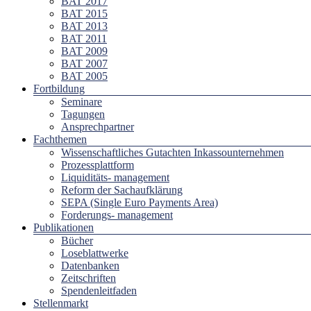
BAT 2017
BAT 2015
BAT 2013
BAT 2011
BAT 2009
BAT 2007
BAT 2005
Fortbildung
Seminare
Tagungen
Ansprechpartner
Fachthemen
Wissenschaftliches Gutachten Inkassounternehmen
Prozessplattform
Liquiditäts- management
Reform der Sachaufklärung
SEPA (Single Euro Payments Area)
Forderungs- management
Publikationen
Bücher
Loseblattwerke
Datenbanken
Zeitschriften
Spendenleitfaden
Stellenmarkt