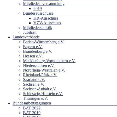
Mitglieder- versammlung
2019
Bundesausschüsse
KR-Ausschuss
VZV-Ausschuss
Mitgliederstatistik
Jubiläen
Landesverbände
Baden-Württemberg e.V.
Bayern e.V.
Brandenburg e.V.
Hessen e.V.
Mecklenburg-Vorpommern e.V.
Niedersachsen e.V.
Nordrhein-Westfalen e.V.
Rheinland-Pfalz e.V.
Saarland e.V.
Sachsen e.V.
Sachsen-Anhalt e.V.
Schleswig-Holstein e.V.
Thüringen e.V.
Bundesarbeitstagungen
BAT 2022
BAT 2019