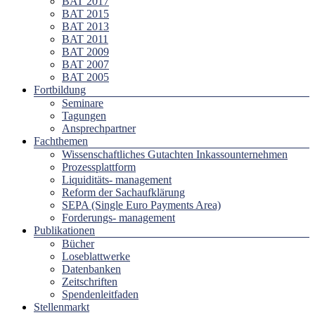
BAT 2017
BAT 2015
BAT 2013
BAT 2011
BAT 2009
BAT 2007
BAT 2005
Fortbildung
Seminare
Tagungen
Ansprechpartner
Fachthemen
Wissenschaftliches Gutachten Inkassounternehmen
Prozessplattform
Liquiditäts- management
Reform der Sachaufklärung
SEPA (Single Euro Payments Area)
Forderungs- management
Publikationen
Bücher
Loseblattwerke
Datenbanken
Zeitschriften
Spendenleitfaden
Stellenmarkt