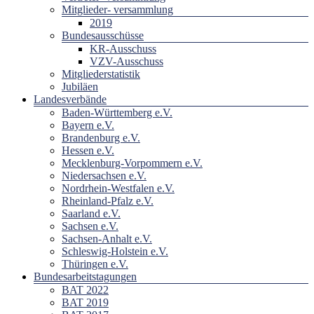
Mitglieder- versammlung
2019
Bundesausschüsse
KR-Ausschuss
VZV-Ausschuss
Mitgliederstatistik
Jubiläen
Landesverbände
Baden-Württemberg e.V.
Bayern e.V.
Brandenburg e.V.
Hessen e.V.
Mecklenburg-Vorpommern e.V.
Niedersachsen e.V.
Nordrhein-Westfalen e.V.
Rheinland-Pfalz e.V.
Saarland e.V.
Sachsen e.V.
Sachsen-Anhalt e.V.
Schleswig-Holstein e.V.
Thüringen e.V.
Bundesarbeitstagungen
BAT 2022
BAT 2019