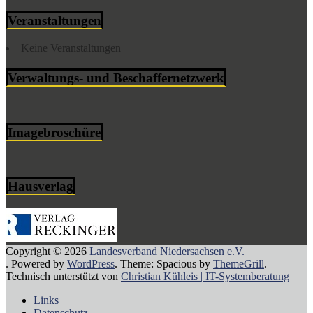
Veranstaltungen
Keine Veranstaltungen
Verwaltungs- und Beschaffernetzwerk
Imagebroschüre
Hausverlag
Copyright © 2026
Landesverband Niedersachsen e.V.
. Powered by
WordPress
. Theme: Spacious by
ThemeGrill
.
Technisch unterstützt von
Christian Kühleis | IT-Systemberatung
Links
Datenschutz