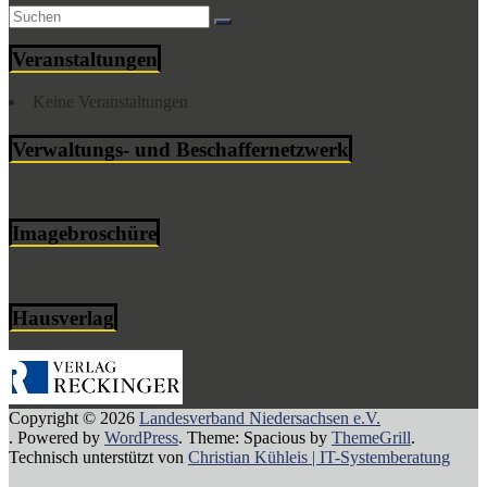
Veranstaltungen
Keine Veranstaltungen
Verwaltungs- und Beschaffernetzwerk
Imagebroschüre
Hausverlag
Copyright © 2026
Landesverband Niedersachsen e.V.
. Powered by
WordPress
. Theme: Spacious by
ThemeGrill
.
Technisch unterstützt von
Christian Kühleis | IT-Systemberatung