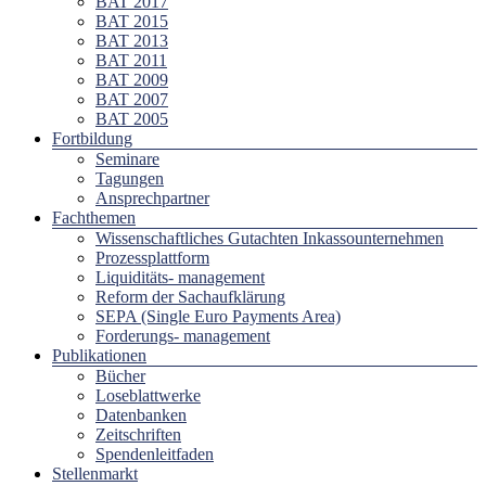
BAT 2017
BAT 2015
BAT 2013
BAT 2011
BAT 2009
BAT 2007
BAT 2005
Fortbildung
Seminare
Tagungen
Ansprechpartner
Fachthemen
Wissenschaftliches Gutachten Inkassounternehmen
Prozessplattform
Liquiditäts- management
Reform der Sachaufklärung
SEPA (Single Euro Payments Area)
Forderungs- management
Publikationen
Bücher
Loseblattwerke
Datenbanken
Zeitschriften
Spendenleitfaden
Stellenmarkt