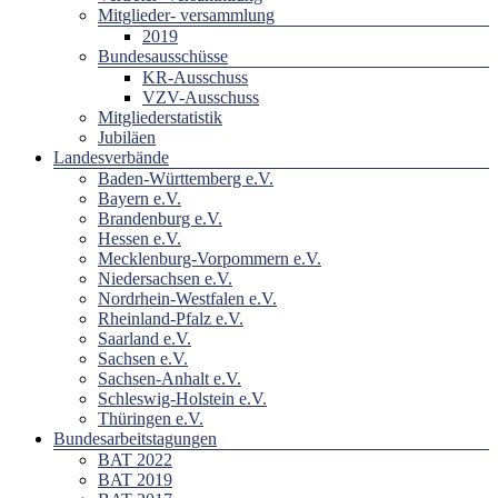
Mitglieder- versammlung
2019
Bundesausschüsse
KR-Ausschuss
VZV-Ausschuss
Mitgliederstatistik
Jubiläen
Landesverbände
Baden-Württemberg e.V.
Bayern e.V.
Brandenburg e.V.
Hessen e.V.
Mecklenburg-Vorpommern e.V.
Niedersachsen e.V.
Nordrhein-Westfalen e.V.
Rheinland-Pfalz e.V.
Saarland e.V.
Sachsen e.V.
Sachsen-Anhalt e.V.
Schleswig-Holstein e.V.
Thüringen e.V.
Bundesarbeitstagungen
BAT 2022
BAT 2019