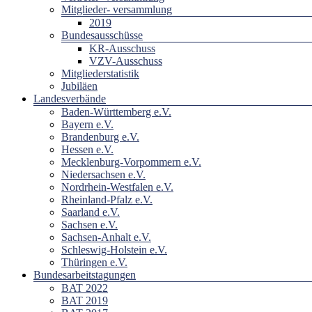
Mitglieder- versammlung
2019
Bundesausschüsse
KR-Ausschuss
VZV-Ausschuss
Mitgliederstatistik
Jubiläen
Landesverbände
Baden-Württemberg e.V.
Bayern e.V.
Brandenburg e.V.
Hessen e.V.
Mecklenburg-Vorpommern e.V.
Niedersachsen e.V.
Nordrhein-Westfalen e.V.
Rheinland-Pfalz e.V.
Saarland e.V.
Sachsen e.V.
Sachsen-Anhalt e.V.
Schleswig-Holstein e.V.
Thüringen e.V.
Bundesarbeitstagungen
BAT 2022
BAT 2019