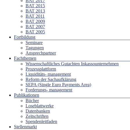
BAT 2017
BAT 2015
BAT 2013
BAT 2011
BAT 2009
BAT 2007
BAT 2005
Fortbildung
Seminare
Tagungen
Ansprechpartner
Fachthemen
Wissenschaftliches Gutachten Inkassounternehmen
Prozessplattform
Liquiditäts- management
Reform der Sachaufklärung
SEPA (Single Euro Payments Area)
Forderungs- management
Publikationen
Bücher
Loseblattwerke
Datenbanken
Zeitschriften
Spendenleitfaden
Stellenmarkt